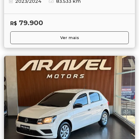
2023/2024
83.533 km
79.900
R$
Ver mais