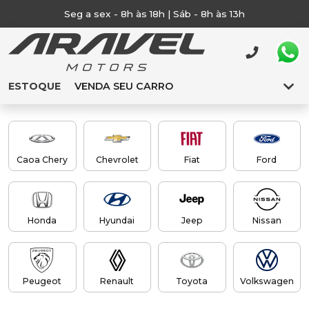
Seg a sex - 8h às 18h | Sáb - 8h às 13h
ESTOQUE
VENDA SEU CARRO
Caoa Chery
Chevrolet
Fiat
Ford
Honda
Hyundai
Jeep
Nissan
Peugeot
Renault
Toyota
Volkswagen